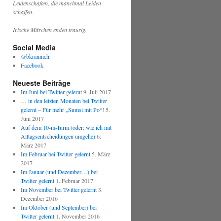
Leidenschaften, die manchmal Leiden
schaffen.
Irische Märchen enden traurig.
Social Media
@bkrannich
Facebook
Neueste Beiträge
Im Juni bei Twitter gelernt
9. Juli 2017
… in den letzten Monaten bei Twitter
gelernt – Für mehr „Sumsi mit Po“!
5.
Juni 2017
Auf dem 10-m-Turm (oder: wie ich mit
Alltagsentscheidungen umgehe)
6.
März 2017
Im Februar bei Twitter gelernt
5. März
2017
Im Januar (und Dezember…) bei
Twitter gelernt
1. Februar 2017
Im November bei Twitter gelernt
3.
Dezember 2016
Im Oktober (und September) bei
Twitter gelernt
1. November 2016