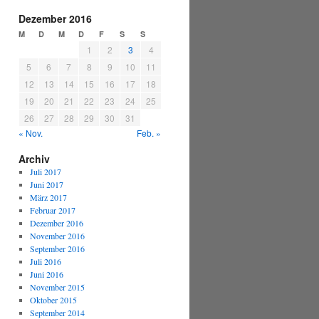
Dezember 2016
M
D
M
D
F
S
S
1
2
3
4
5
6
7
8
9
10
11
12
13
14
15
16
17
18
19
20
21
22
23
24
25
26
27
28
29
30
31
« Nov.
Feb. »
Archiv
Juli 2017
Juni 2017
März 2017
Februar 2017
Dezember 2016
November 2016
September 2016
Juli 2016
Juni 2016
November 2015
Oktober 2015
September 2014