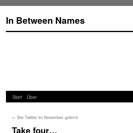
In Between Names
Start
Über
Springe
zum
←
Bei Twitter im November gelernt
Inhalt
Take four…